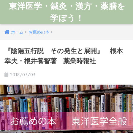
東洋医学・鍼灸・漢方・薬膳を
学ぼう！
ホーム
お薦めの本
『陰陽五行説 その発生と展開』 根本
幸夫・根井養智著 薬業時報社
2018/03/03