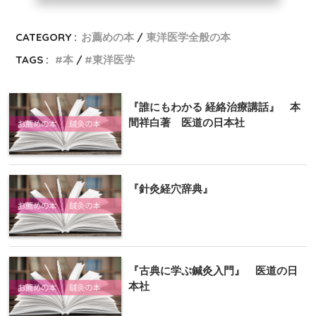
CATEGORY :
お薦めの本
東洋医学全般の本
TAGS :
本
東洋医学
『誰にもわかる 経絡治療講話』 本
間祥白著 医道の日本社
『針灸経穴辞典』
『古典に学ぶ鍼灸入門』 医道の日
本社