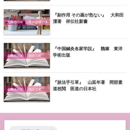
『副作用 その薬が危ない』 大和田
潔著 祥伝社新書
『中国鍼灸各家学説』 魏稼 東洋
学術出版
『脉法手引草』 山延年著 岡部素
道校閲 医道の日本社