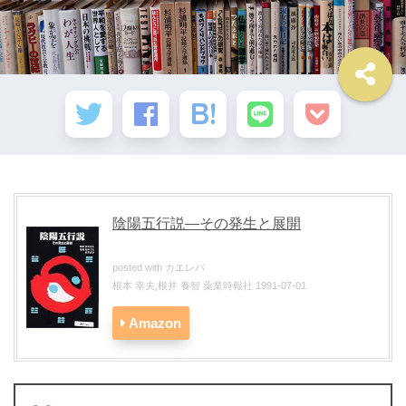
陰陽五行説―その発生と展開
posted with
カエレバ
根本 幸夫,根井 養智 薬業時報社 1991-07-01
Amazon