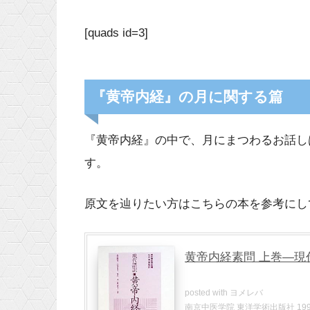
[quads id=3]
『黄帝内経』の月に関する篇
『黄帝内経』の中で、月にまつわるお話し
す。
原文を辿りたい方はこちらの本を参考にし
黄帝内経素問 上巻―現
posted with
ヨメレバ
南京中医学院 東洋学術出版社 1991