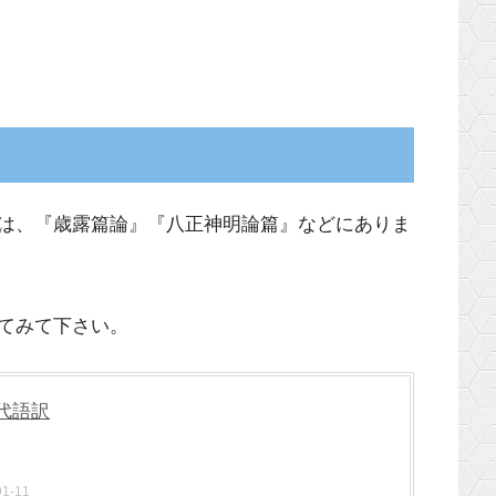
は、『歳露篇論』『八正神明論篇』などにありま
てみて下さい。
代語訳
-11