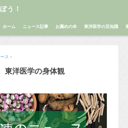
学ぼう！
ホーム
ニュース記事
お薦めの本
東洋医学の豆知識
ュース
 東洋医学の身体観