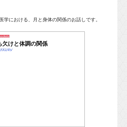
医学における、月と身体の関係のお話しです。
pockets
ち欠けと体調の関係
/200245/