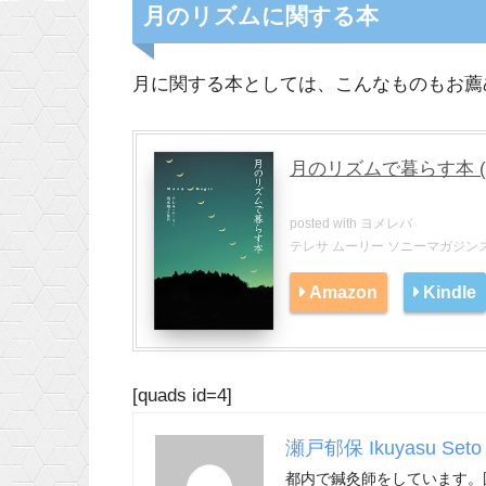
月のリズムに関する本
月に関する本としては、こんなものもお薦
月のリズムで暮らす本 
posted with
ヨメレバ
テレサ ムーリー ソニーマガジンズ 2
Amazon
Kindle
[quads id=4]
瀬戸郁保 Ikuyasu Seto
都内で鍼灸師をしています。