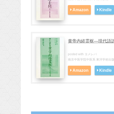
Amazon
Kindle
黄帝内経霊枢―現代語訳 
posted with
ヨメレバ
南京中医学院中医系 東洋学術出版社 
Amazon
Kindle